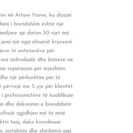
ini në Arture Home, ku dizajni
himi i brendshëm është një
familjare që daton 30 vjet më
jemi një nga ofruesit kryesorë
jeve të enterierëve për
orë individualë dhe biznese në
me reputacion për mjeshtëri
 dhe një përkushtim për të
ë përvojë me 5 yje për klientët.
 i profesionistëve të kualifikuar
nin dhe dekorimin e brendshëm
 ofrojë zgjidhjen më të mirë
ktin tuaj, duke koordinuar
ën, instalimin dhe shërbimin pas