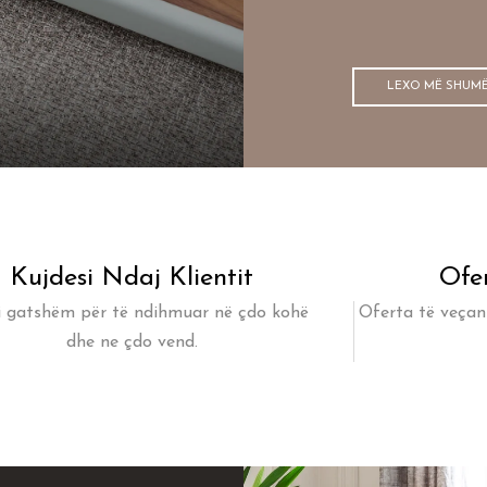
LEXO MË SHUM
Kujdesi Ndaj Klientit
Ofe
i gatshëm për të ndihmuar në çdo kohë
Oferta të veçant
dhe ne çdo vend.