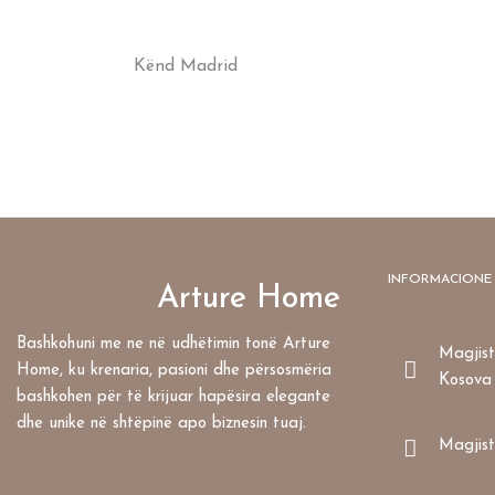
Kënd Madrid
INFORMACIONE
Arture Home
Bashkohuni me ne në udhëtimin tonë Arture
Magjistr
Home, ku krenaria, pasioni dhe përsosmëria
Kosova
bashkohen për të krijuar hapësira elegante
dhe unike në shtëpinë apo biznesin tuaj.
Magjist