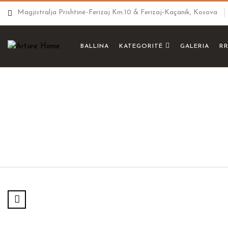
Magjistralja Prishtinë-Ferizaj Km.10 & Ferizaj-Kaçanik, Kosova
BALLINA
KATEGORITË
GALERIA
R